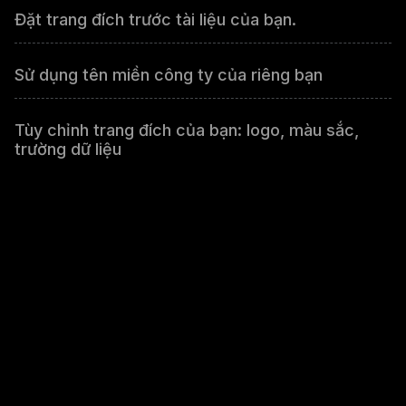
Đặt trang đích trước tài liệu của bạn.
Sử dụng tên miền công ty của riêng bạn
Tùy chỉnh trang đích của bạn: logo, màu sắc,
trường dữ liệu
Tùy chỉnh ngôn ngữ cho trang đích
Thu thập thông tin liên hệ của khách truy cập
tệp của bạn
Lấy địa chỉ email hoặc số điện thoại
Lấy tên riêng hoặc họ