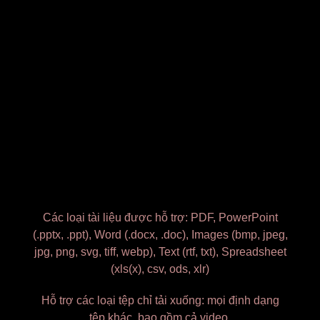
Các loại tài liệu được hỗ trợ: PDF, PowerPoint
(.pptx, .ppt), Word (.docx, .doc), Images (bmp, jpeg,
jpg, png, svg, tiff, webp), Text (rtf, txt), Spreadsheet
(xls(x), csv, ods, xlr)
Hỗ trợ các loại tệp chỉ tải xuống: mọi định dạng
tệp khác, bao gồm cả video.