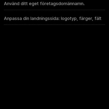
Använd ditt eget företagsdomännamn.
Anpassa din landningssida: logotyp, färger, fält
Anpassa språket för landningssidan
Samla kontaktinformation från dina filers
besökare.
Få e-postadress eller telefonnummer
Få förnamn eller efternamn
Få besökarnas företagsnamn