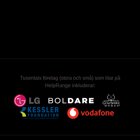
Tusentals företag (stora och små) som litar på
HelpRange inkluderar: