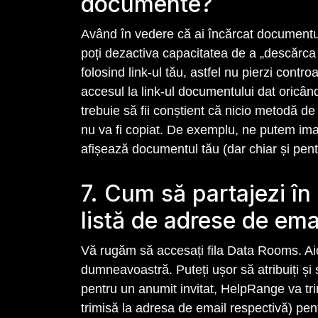
documente?
Având în vedere că ai încărcat documentul
poți dezactiva capacitatea de a „descărca ș
folosind link-ul tău, astfel nu pierzi cont
accesul la link-ul documentului dat oricând. 
trebuie să fii conștient că nicio metodă d
nu va fi copiat. De exemplu, ne putem imag
afișează documentul tău (dar chiar și pen
7. Cum să partajezi î
listă de adrese de emai
Vă rugăm să accesați fila Data Rooms. Aici
dumneavoastră. Puteți ușor să atribuiți și
pentru un anumit invitat, HelpRange va trim
trimisă la adresa de email respectivă) pen