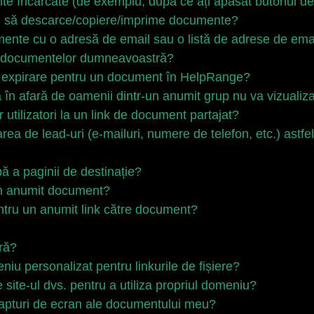
te încărcate (de exemplu, după ce ați apăsat butonul de 
 să descarce/copiere/imprime documente?
mente cu o adresă de email sau o listă de adrese de ema
ea documentelor dumneavoastră?
 expirare pentru un document în HelpRange?
va în afară de oamenii dintr-un anumit grup nu va vizual
utilizatori la un link de document partajat?
ea de lead-uri (e-mailuri, numere de telefon, etc.) astf
ă a paginii de destinație?
un anumit document?
entru un anumit link către document?
ră?
u personalizat pentru linkurile de fișiere?
ite-ul dvs. pentru a utiliza propriul domeniu?
apturi de ecran ale documentului meu?