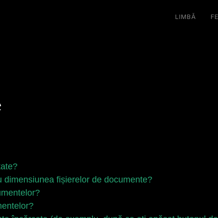
LIMBĂ
F
e
tate?
ru dimensiunea fișierelor de documente?
cumentelor?
entelor?