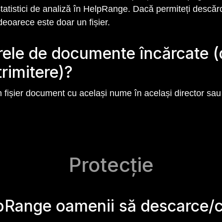
tatistici de analiză în HelpRange. Dacă permiteți descă
eoarece este doar un fișier.
ierele de documente încărcate
trimitere)?
un fișier document cu același nume în același director sau
Protecție
pRange oamenii să descarce/