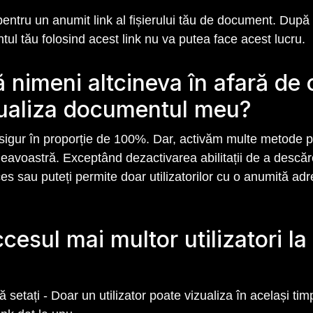
pentru un anumit link al fișierului tău de document. După d
ul tău folosind acest link nu va putea face acest lucru.
ă nimeni altcineva în afară de
zualiza documentul meu?
ți sigur în proporție de 100%. Dar, activăm multe metode
eavoastră. Exceptând dezactivarea abilitații de a descă
ces sau puteți permite doar utilizatorilor cu o anumită a
cesul mai multor utilizatori l
etați - Doar un utilizator poate vizualiza în același timp 