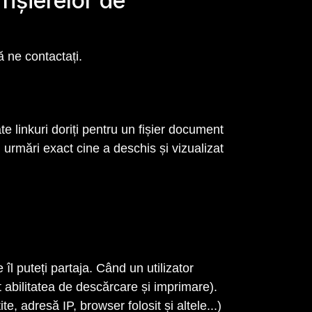
fișierelor de
 ne contactați.
e linkuri doriți pentru un fișier document
eți urmări exact cine a deschis și vizualizat
l puteți partaja. Când un utilizator
t abilitatea de descărcare și imprimare).
te, adresă IP, browser folosit și altele...)