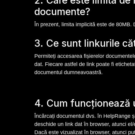
2. Care este limita de
documente?
În prezent, limita implicită este de 80MB.
3. Ce sunt linkurile c
Permiteți accesarea fișierelor documentelor
dat. Fiecare astfel de link poate fi etichetat
documentul dumneavoastră.
4. Cum funcționează 
Încărcați documentul dvs. în HelpRange și 
deschide un link dat în browser, atunci el/
Dacă este vizualizat în browser, atunci putem