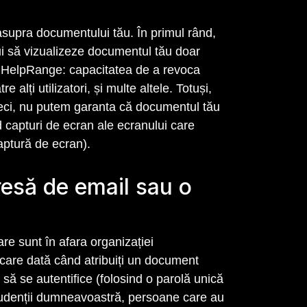
asupra documentului tău. În primul rând,
ului să vizualizeze documentul tău doar
cție HelpRange: capacitatea de a revoca
alți utilizatori, și multe altele. Totuși,
. Deci, nu putem garanta că documentul tău
 capturi de ecran ale ecranului care
aptură de ecran).
resă de email sau o
re sunt în afara organizației
ecare dată când atribuiți un document
 să se autentifice (folosind o parolă unică
 studenții dumneavoastră, persoane care au