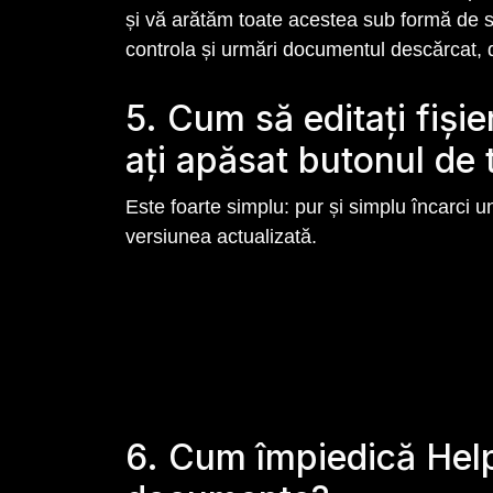
și vă arătăm toate acestea sub formă de s
controla și urmări documentul descărcat, d
5. Cum să editați fiș
ați apăsat butonul de 
Este foarte simplu: pur și simplu încarci 
versiunea actualizată.
6. Cum împiedică Hel