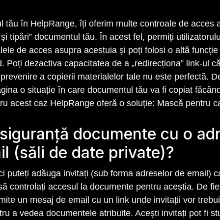
 tău în HelpRange, îți oferim multe controale de acces 
i tipări” documentul tău. În acest fel, permiți utilizator
roalele de acces asupra acestuia și poți folosi o altă fun
Poți dezactiva capacitatea de a „redirecționa” link-ul către 
e prevenire a copierii materialelor tale nu este perfectă
ina o situație în care documentul tău va fi copiat făcând
tru acest caz HelpRange oferă o soluție: Mască pentru c
n siguranță documente cu o ad
l (săli de date private)?
 puteți adăuga invitați (sub forma adreselor de email) ca
 să controlați accesul la documente pentru aceștia. De fi
ite un mesaj de email cu un link unde invitații vor trebui
tru a vedea documentele atribuite. Acești invitați pot fi