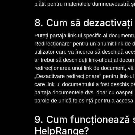
plătit pentru materialele dumneavoastră și
8. Cum să dezactivaț
Puteți partaja link-ul specific al document
Redirecționare” pentru un anumit link de do
utilizator care va încerca să deschidă acest 
ar trebui să deschideți link-ul dat al docum
redirecționarea unui link de document, vă 
„Dezactivare redirecționare” pentru link-ul
care link-ul documentului a fost deschis pe
partaja documentele dvs. doar cu oaspeți (
parole de unică folosință pentru a acces
9. Cum funcționează s
HelpRange?