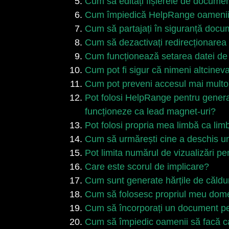
Cum să editați fișierele de documen
Cum împiedică HelpRange oamenii
Cum să partajați în siguranță docu
Cum să dezactivați redirecționar
Cum funcționează setarea datei de
Cum pot fi sigur că nimeni altcine
Cum pot preveni accesul mai multor 
Pot folosi HelpRange pentru generar
funcționeze ca lead magnet-uri?
Pot folosi propria mea limbă ca limb
Cum să urmărești cine a deschis 
Pot limita numărul de vizualizări p
Care este scorul de implicare?
Cum sunt generate hărțile de căldu
Cum să folosesc propriul meu domeni
Cum să încorporați un document pe s
Cum să împiedic oamenii să facă c