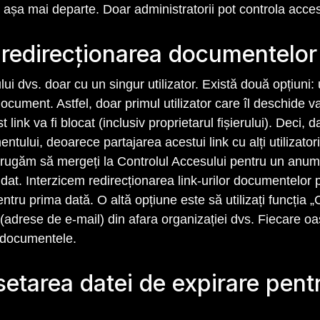
 așa mai departe. Doar administratorii pot controla acces
i redirecționarea documentelo
ului dvs. doar cu un singur utilizator. Există două opțiuni
cument. Astfel, doar primul utilizator care îl deschide va
link va fi blocat (inclusiv proprietarul fișierului). Deci, d
entului, deoarece partajarea acestui link cu alți utilizato
rugăm să mergeți la Controlul Accesului pentru un anumit
 dat. Interzicem redirecționarea link-urilor documentelor p
ntru prima dată. O altă opțiune este să utilizați funcția „
adrese de e-mail) din afara organizației dvs. Fiecare oas
a documentele.
etarea datei de expirare pen