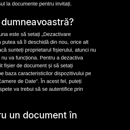
ul la documente pentru invitați.
r dumneavoastră?
: una este să setați „Dezactivare
 putea să îl deschidă din nou, orice alt
acă sunteți proprietarul fișierului, atunci nu
ri nu va funcționa. Pentru a dezactiva
 fișier de document și să setați
e baza caracteristicilor dispozitivului pe
Camere de Date”. În acest fel, puteți
pete va trebui să se autentifice prin
tru un document în