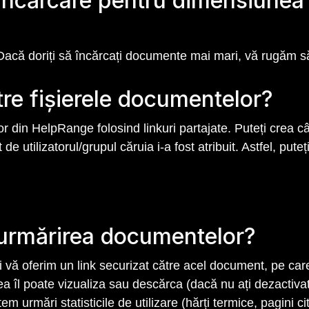
 încărcare pentru dimensiunea 
 Dacă doriți să încărcați documente mai mari, vă rugăm să
ătre fișierele documentelor?
 din HelpRange folosind linkuri partajate. Puteți crea cât
 de utilizatorul/grupul căruia i-a fost atribuit. Astfel, put
urmărirea documentelor?
vă oferim un link securizat către acel document, pe care î
ea îl poate vizualiza sau descărca (dacă nu ați dezactiva
 urmări statisticile de utilizare (hărți termice, pagini citi