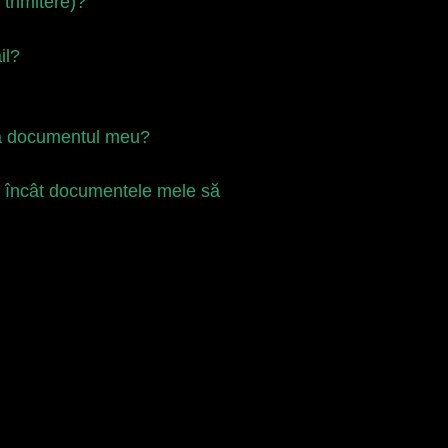
trimitere)?
il?
iza documentul meu?
el încât documentele mele să